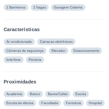
2 Banheiros
2 Vagas
Garagem Coberta
Características
Ar condicionado
Catracas eletrônicas
Câmeras de segurança
Elevador
Estacionamento
Interfone
Portaria
Proximidades
Academia
Banco
Bares/Cafés
Escola
Escola de idioma
Faculdade
Farmácia
Hospital