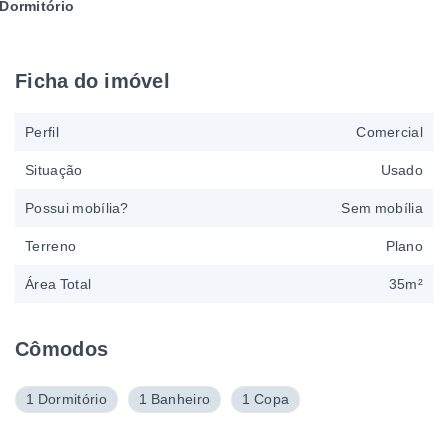
Dormitório
Ficha do imóvel
Perfil
Comercial
Situação
Usado
Possui mobília?
Sem mobília
Terreno
Plano
Área Total
35m²
Cômodos
1 Dormitório
1 Banheiro
1 Copa