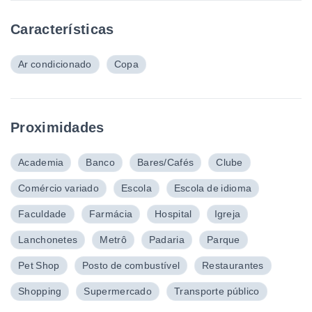
Características
Ar condicionado
Copa
Proximidades
Academia
Banco
Bares/Cafés
Clube
Comércio variado
Escola
Escola de idioma
Faculdade
Farmácia
Hospital
Igreja
Lanchonetes
Metrô
Padaria
Parque
Pet Shop
Posto de combustível
Restaurantes
Shopping
Supermercado
Transporte público