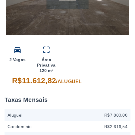
2 Vagas
Área
Privativa
120 m²
R$11.612,82
/
ALUGUEL
Taxas Mensais
Aluguel
R$7.800,00
Condomínio
R$2.616,54