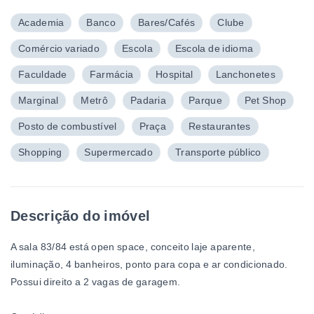
Academia
Banco
Bares/Cafés
Clube
Comércio variado
Escola
Escola de idioma
Faculdade
Farmácia
Hospital
Lanchonetes
Marginal
Metrô
Padaria
Parque
Pet Shop
Posto de combustível
Praça
Restaurantes
Shopping
Supermercado
Transporte público
Descrição do imóvel
A sala 83/84
está open space, conceito laje aparente,
iluminação, 4 banheiros, ponto para copa e ar condicionado.
Possui direito a 2 vagas de garagem.