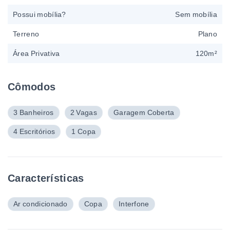
Possui mobília?
Sem mobília
Terreno
Plano
Área Privativa
120m²
Cômodos
3 Banheiros
2 Vagas
Garagem Coberta
4 Escritórios
1 Copa
Características
Ar condicionado
Copa
Interfone