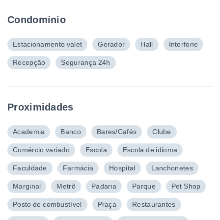
Condomínio
Estacionamento valet
Gerador
Hall
Interfone
Recepção
Segurança 24h
Proximidades
Academia
Banco
Bares/Cafés
Clube
Comércio variado
Escola
Escola de idioma
Faculdade
Farmácia
Hospital
Lanchonetes
Marginal
Metrô
Padaria
Parque
Pet Shop
Posto de combustível
Praça
Restaurantes