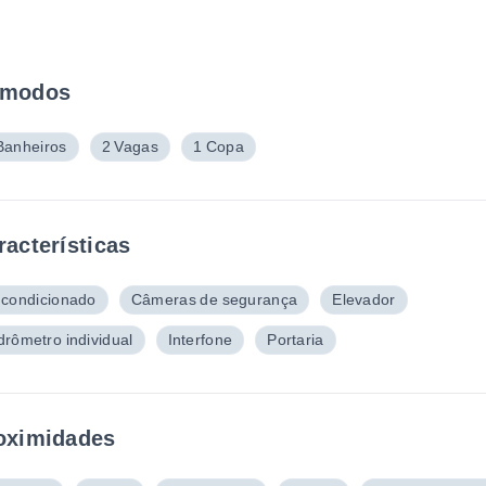
modos
Banheiros
2 Vagas
1 Copa
racterísticas
 condicionado
Câmeras de segurança
Elevador
drômetro individual
Interfone
Portaria
oximidades