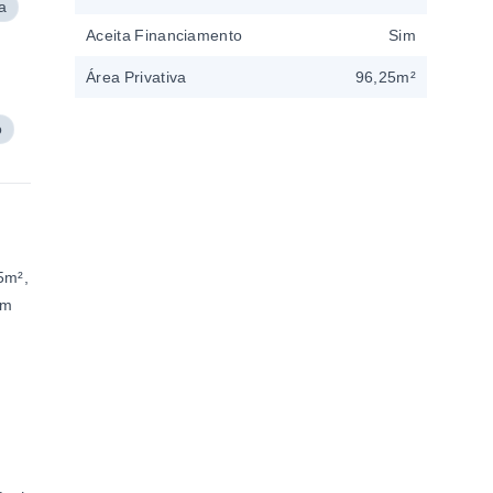
a
Aceita Financiamento
Sim
Área Privativa
96,25m²
o
5m²,
om