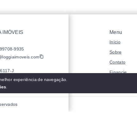
 IMÓVEIS
Menu
Início
 99708-9935
Sobre
@loggiaimoveis.com
Contato
6117-J
Financie
 melhor experiência de navegação.
Negocie seu 
ies
.
eservados