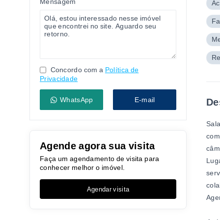
Mensagem
Ac
Fa
Me
Re
Concordo com a
Política de
Privacidade
WhatsApp
E-mail
De
Sala
com
Agende agora sua visita
câm
Faça um agendamento de visita para
Luga
conhecer melhor o imóvel.
serv
cola
Agendar visita
Age