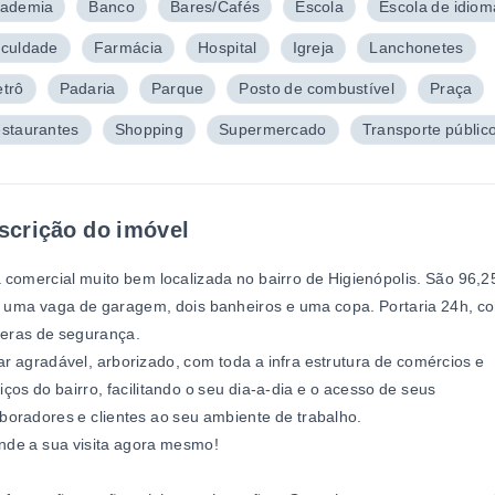
ademia
Banco
Bares/Cafés
Escola
Escola de idiom
culdade
Farmácia
Hospital
Igreja
Lanchonetes
trô
Padaria
Parque
Posto de combustível
Praça
staurantes
Shopping
Supermercado
Transporte públic
scrição do imóvel
 comercial muito bem localizada no bairro de Higienópolis. São 96,2
 uma vaga de garagem, dois banheiros e uma copa. Portaria 24h, c
eras de segurança.
r agradável, arborizado, com toda a infra estrutura de comércios e
iços do bairro, facilitando o seu dia-a-dia e o acesso de seus
boradores e clientes ao seu ambiente de trabalho.
nde a sua visita agora mesmo!