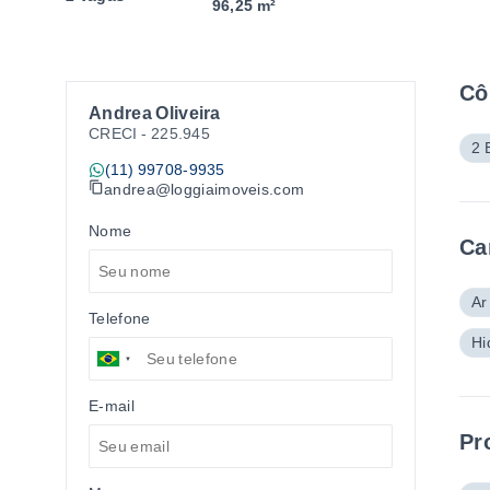
96,25 m²
Cô
Andrea Oliveira
CRECI -
225.945
2 
(11) 99708-9935
andrea@loggiaimoveis.com
Nome
Ca
Ar
Telefone
Hi
E-mail
Pr