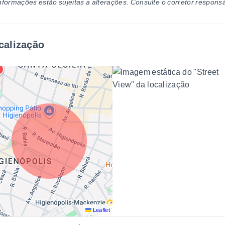
nformações estão sujeitas a alterações. Consulte o corretor responsá
calização
Leaflet