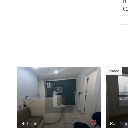
Ru
0
Usado
Ref.: 556
Ref.: 165