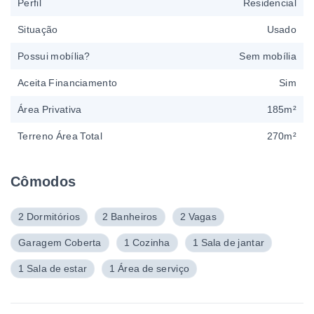
Perfil
Residencial
Situação
Usado
Possui mobília?
Sem mobília
Aceita Financiamento
Sim
Área Privativa
185m²
Terreno Área Total
270m²
Cômodos
2 Dormitórios
2 Banheiros
2 Vagas
Garagem Coberta
1 Cozinha
1 Sala de jantar
1 Sala de estar
1 Área de serviço