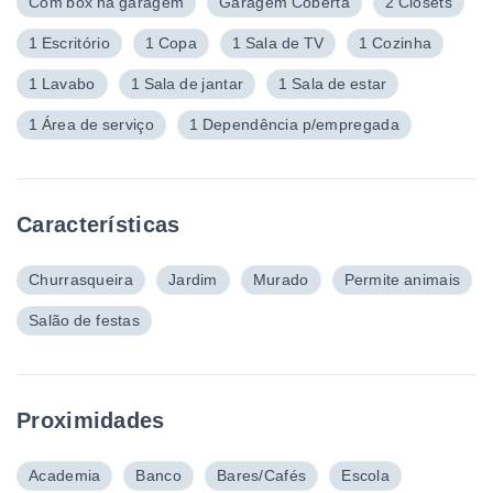
Com box na garagem
Garagem Coberta
2 Closets
1 Escritório
1 Copa
1 Sala de TV
1 Cozinha
1 Lavabo
1 Sala de jantar
1 Sala de estar
1 Área de serviço
1 Dependência p/empregada
Características
Churrasqueira
Jardim
Murado
Permite animais
Salão de festas
Proximidades
Academia
Banco
Bares/Cafés
Escola