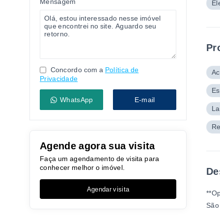
Mensagem
El
Pr
Concordo com a
Política de
Ac
Privacidade
Es
WhatsApp
E-mail
La
Re
Agende agora sua visita
Faça um agendamento de visita para
conhecer melhor o imóvel.
De
Agendar visita
**Op
São