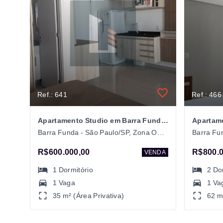
Ref.: 641
Ref.: 466
Apartamento Studio em Barra Funda, São Paulo/SP
Apartame
Barra Funda - São Paulo/SP, Zona Oeste
R$600.000,00
R$800.0
VENDA
1
Dormitório
2
Do
1 Vaga
1 Va
35 m² (Área Privativa)
62 m