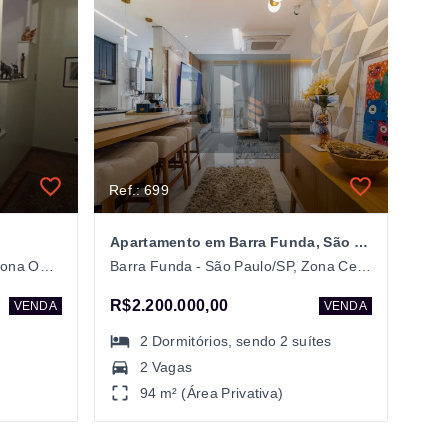
Ref.: 699
Apartamento em Barra Funda, São Paulo/SP
Barra Funda - São Paulo/SP, Zona Oeste
Barra Funda - São Paulo/SP, Zona Central
R$2.200.000,00
VENDA
VENDA
2
Dormitórios
, sendo
2
suítes
2 Vagas
94 m² (Área Privativa)