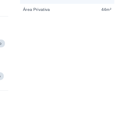
Área Privativa
44m²
o
o
,