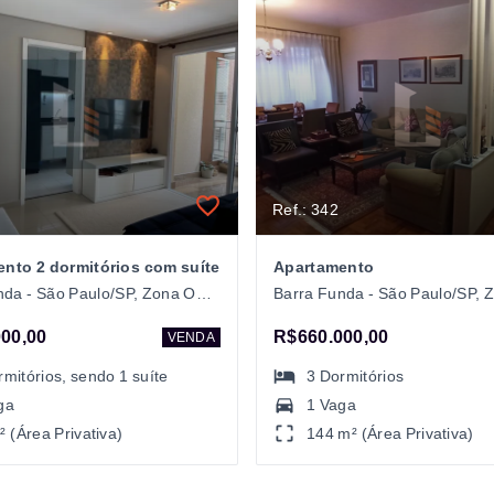
Ref.: 342
nto 2 dormitórios com suíte
Apartamento
Barra Funda - São Paulo/SP, Zona Oeste
00,00
R$660.000,00
VENDA
rmitórios
, sendo
1
suíte
3
Dormitórios
ga
1 Vaga
² (Área Privativa)
144 m² (Área Privativa)