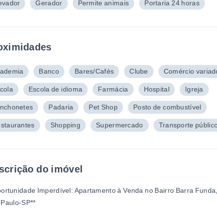
evador
Gerador
Permite animais
Portaria 24 horas
oximidades
ademia
Banco
Bares/Cafés
Clube
Comércio variad
cola
Escola de idioma
Farmácia
Hospital
Igreja
nchonetes
Padaria
Pet Shop
Posto de combustível
staurantes
Shopping
Supermercado
Transporte públic
scrição do imóvel
ortunidade Imperdível: Apartamento à Venda no Bairro Barra Funda
 Paulo-SP**