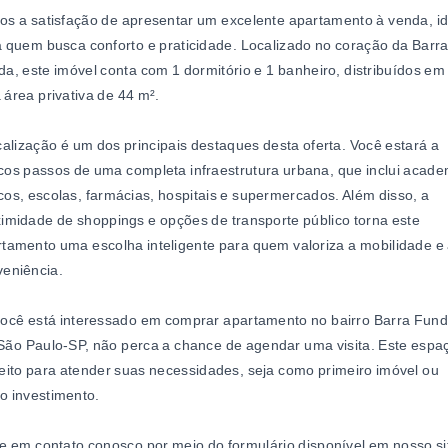
s a satisfação de apresentar um excelente apartamento à venda, id
 quem busca conforto e praticidade. Localizado no coração da Barr
a, este imóvel conta com 1 dormitório e 1 banheiro, distribuídos em
área privativa de 44 m².
calização é um dos principais destaques desta oferta. Você estará a
os passos de uma completa infraestrutura urbana, que inclui acade
os, escolas, farmácias, hospitais e supermercados. Além disso, a
imidade de shoppings e opções de transporte público torna este
tamento uma escolha inteligente para quem valoriza a mobilidade e
eniência.
você está interessado em comprar apartamento no bairro Barra Fun
ão Paulo-SP, não perca a chance de agendar uma visita. Este espa
eito para atender suas necessidades, seja como primeiro imóvel ou
o investimento.
e em contato conosco por meio do formulário disponível em nosso si