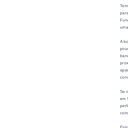
Temo
para
Fund
uma 
A lo
pouc
banc
prox
apar
conv
Se 
em S
perf
com
Entr