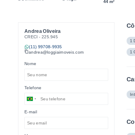
44 m²
Cô
Andrea Oliveira
CRECI -
225.945
1 
(11) 99708-9935
1 
andrea@loggiaimoveis.com
Nome
Ca
Telefone
In
E-mail
Co