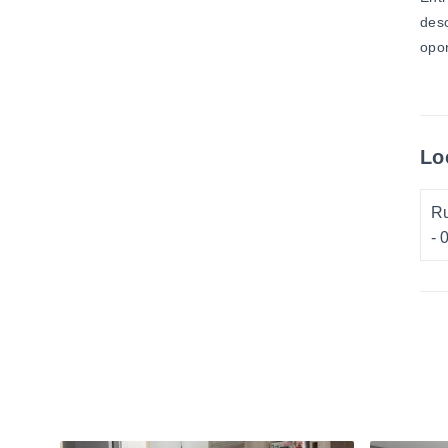
desc
opor
Lo
Ru
- 