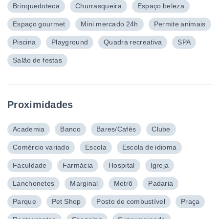
Brinquedoteca
Churrasqueira
Espaço beleza
Espaço gourmet
Mini mercado 24h
Permite animais
Piscina
Playground
Quadra recreativa
SPA
Salão de festas
Proximidades
Academia
Banco
Bares/Cafés
Clube
Comércio variado
Escola
Escola de idioma
Faculdade
Farmácia
Hospital
Igreja
Lanchonetes
Marginal
Metrô
Padaria
Parque
Pet Shop
Posto de combustível
Praça