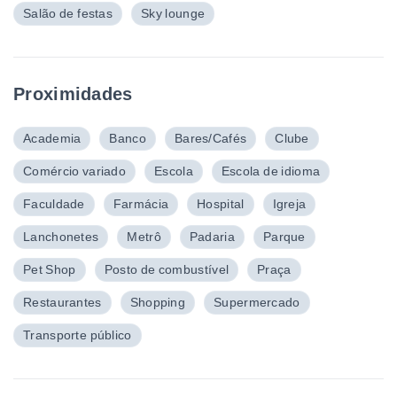
Salão de festas
Sky lounge
Proximidades
Academia
Banco
Bares/Cafés
Clube
Comércio variado
Escola
Escola de idioma
Faculdade
Farmácia
Hospital
Igreja
Lanchonetes
Metrô
Padaria
Parque
Pet Shop
Posto de combustível
Praça
Restaurantes
Shopping
Supermercado
Transporte público