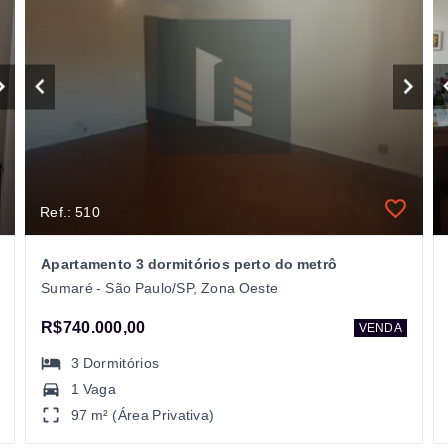
Ref.: 510
Apartamento 3 dormitórios perto do metrô
Sumaré - São Paulo/SP, Zona Oeste
R$740.000,00
VENDA
3
Dormitórios
1 Vaga
97 m² (Área Privativa)