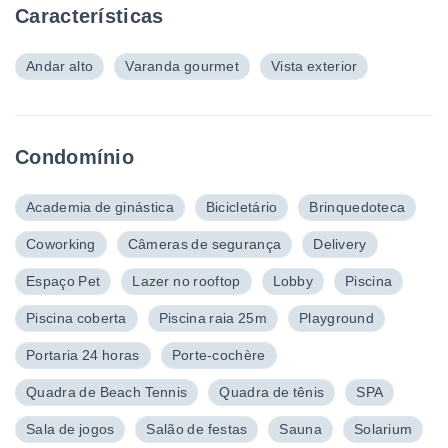
Características
Andar alto
Varanda gourmet
Vista exterior
Condomínio
Academia de ginástica
Bicicletário
Brinquedoteca
Coworking
Câmeras de segurança
Delivery
Espaço Pet
Lazer no rooftop
Lobby
Piscina
Piscina coberta
Piscina raia 25m
Playground
Portaria 24 horas
Porte-cochère
Quadra de Beach Tennis
Quadra de tênis
SPA
Sala de jogos
Salão de festas
Sauna
Solarium