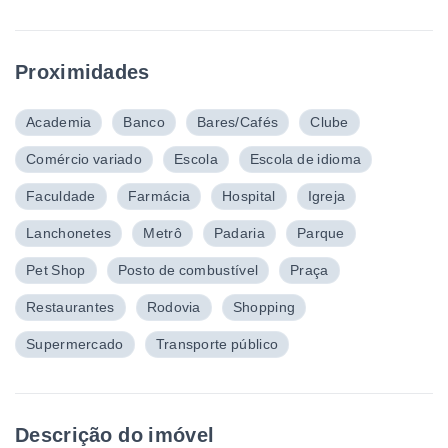
Proximidades
Academia
Banco
Bares/Cafés
Clube
Comércio variado
Escola
Escola de idioma
Faculdade
Farmácia
Hospital
Igreja
Lanchonetes
Metrô
Padaria
Parque
Pet Shop
Posto de combustível
Praça
Restaurantes
Rodovia
Shopping
Supermercado
Transporte público
Descrição do imóvel