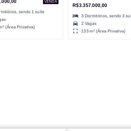
.000,00
VENDA
R$3.357.000,00
rmitórios
, sendo
1
suíte
3
Dormitórios
, sendo
3
su
gas
2 Vagas
m² (Área Privativa)
133 m² (Área Privativa)