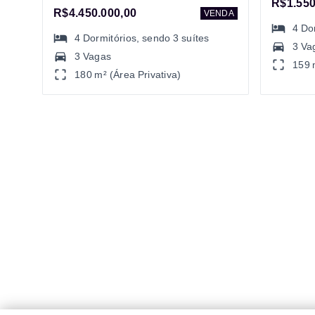
R$1.550
R$4.450.000,00
VENDA
4
Do
4
Dormitórios
, sendo
3
suítes
3 Va
3 Vagas
159 
180 m² (Área Privativa)