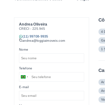
Cô
Andrea Oliveira
CRECI -
225.945
4 
(11) 99708-9935
Ga
andrea@loggiaimoveis.com
1 
Nome
Telefone
Ca
Ar
E-mail
Ar
Va