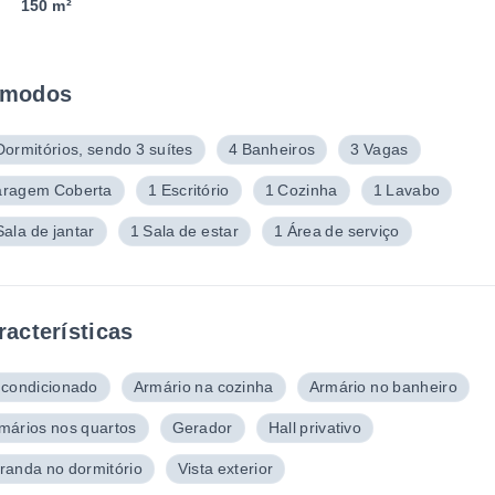
150 m²
modos
Dormitórios, sendo 3 suítes
4 Banheiros
3 Vagas
ragem Coberta
1 Escritório
1 Cozinha
1 Lavabo
Sala de jantar
1 Sala de estar
1 Área de serviço
racterísticas
 condicionado
Armário na cozinha
Armário no banheiro
mários nos quartos
Gerador
Hall privativo
randa no dormitório
Vista exterior