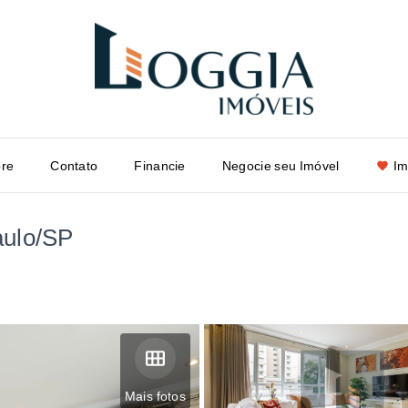
re
Contato
Financie
Negocie seu Imóvel
Im
aulo/SP
Mais fotos