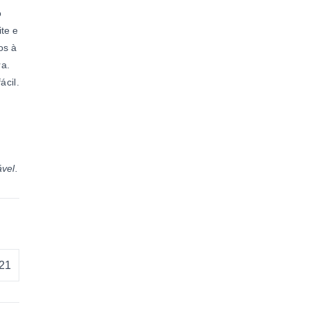
o
ite e
os à
ra.
ácil.
vel.
021