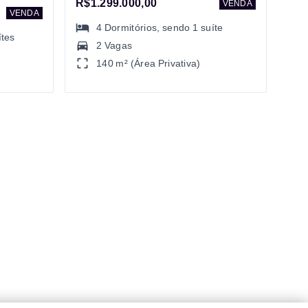
R$1.299.000,00
VENDA
VENDA
4
Dormitórios
, sendo
1
suíte
ítes
2 Vagas
140 m² (Área Privativa)