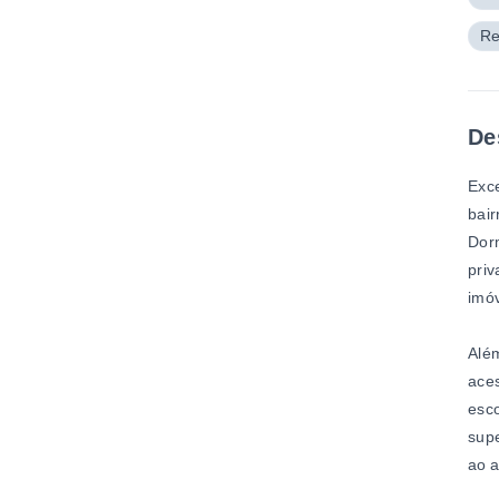
Re
De
Exce
bair
Dorm
priv
imó
Além
aces
esco
supe
ao a