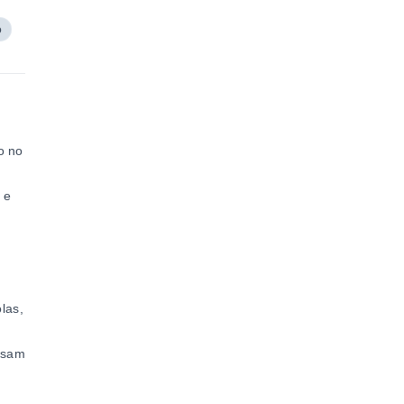
o
o no
 e
las,
cisam