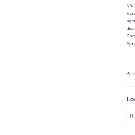
Não 
Para
agen
disp
Comp
Apro
As i
Lo
Ru