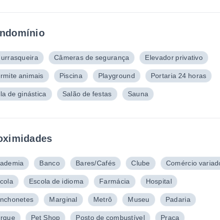
ndomínio
urrasqueira
Câmeras de segurança
Elevador privativo
rmite animais
Piscina
Playground
Portaria 24 horas
la de ginástica
Salão de festas
Sauna
oximidades
ademia
Banco
Bares/Cafés
Clube
Comércio variad
cola
Escola de idioma
Farmácia
Hospital
nchonetes
Marginal
Metrô
Museu
Padaria
rque
Pet Shop
Posto de combustível
Praça