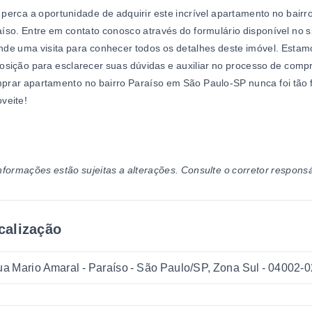
perca a oportunidade de adquirir este incrível apartamento no bairr
íso. Entre em contato conosco através do formulário disponível no s
de uma visita para conhecer todos os detalhes deste imóvel. Estam
osição para esclarecer suas dúvidas e auxiliar no processo de comp
rar apartamento no bairro Paraíso em São Paulo-SP nunca foi tão f
veite!
nformações estão sujeitas a alterações. Consulte o corretor responsá
calização
a Mario Amaral - Paraíso - São Paulo/SP, Zona Sul
- 04002-