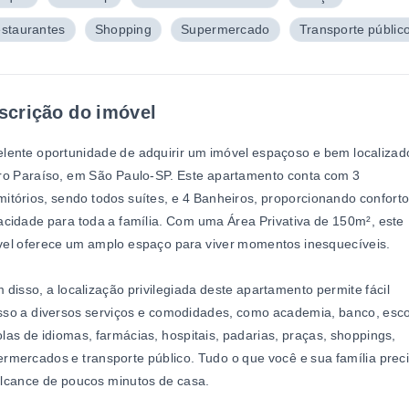
staurantes
Shopping
Supermercado
Transporte públic
scrição do imóvel
lente oportunidade de adquirir um imóvel espaçoso e bem localizad
ro Paraíso, em São Paulo-SP. Este apartamento conta com 3
itórios, sendo todos suítes, e 4 Banheiros, proporcionando conforto
acidade para toda a família. Com uma Área Privativa de 150m², este
vel oferece um amplo espaço para viver momentos inesquecíveis.
 disso, a localização privilegiada deste apartamento permite fácil
so a diversos serviços e comodidades, como academia, banco, esco
las de idiomas, farmácias, hospitais, padarias, praças, shoppings,
rmercados e transporte público. Tudo o que você e sua família pre
lcance de poucos minutos de casa.