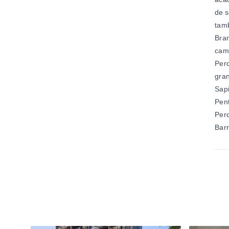
de s
tamb
Bran
cami
Perd
gran
Sapi
Pen
Perd
Bar