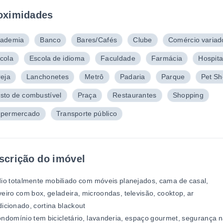
oximidades
ademia
Banco
Bares/Cafés
Clube
Comércio variad
cola
Escola de idioma
Faculdade
Farmácia
Hospita
reja
Lanchonetes
Metrô
Padaria
Parque
Pet S
sto de combustível
Praça
Restaurantes
Shopping
permercado
Transporte público
scrição do imóvel
io totalmente mobiliado com móveis planejados, cama de casal,
eiro com box, geladeira, microondas, televisão, cooktop, ar
icionado, cortina blackout
ndomínio tem bicicletário, lavanderia, espaço gourmet, segurança 