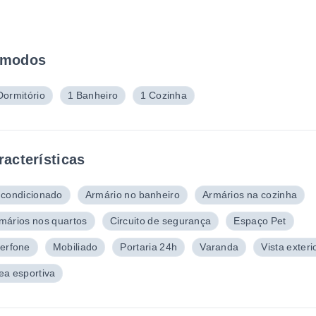
modos
Dormitório
1 Banheiro
1 Cozinha
racterísticas
 condicionado
Armário no banheiro
Armários na cozinha
mários nos quartos
Circuito de segurança
Espaço Pet
terfone
Mobiliado
Portaria 24h
Varanda
Vista exteri
ea esportiva