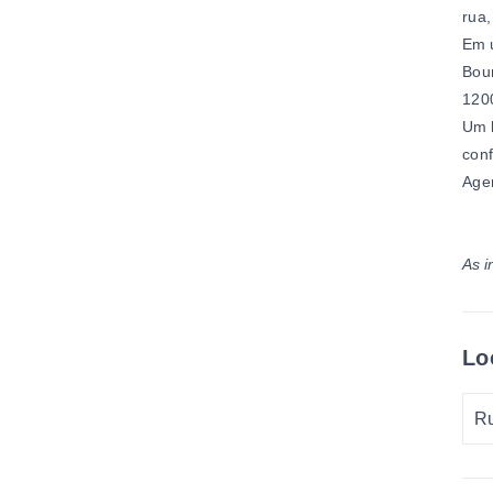
rua,
Em u
Bour
1200
Um l
conf
Agen
As i
Lo
Ru