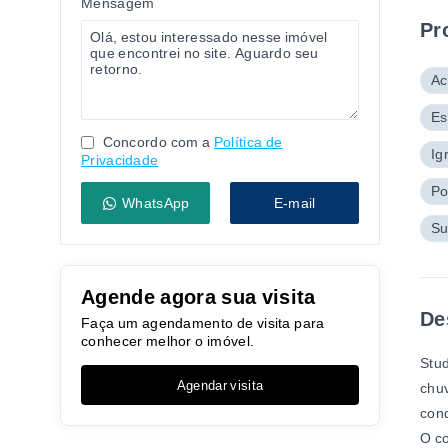
Mensagem
Pr
Ac
Es
Concordo com a
Política de
Ig
Privacidade
Po
WhatsApp
E-mail
Su
Agende agora sua visita
De
Faça um agendamento de visita para
conhecer melhor o imóvel.
Stud
Agendar visita
chuv
cond
O co