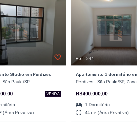
Ref.: 344
nto Studio em Perdizes
 - São Paulo/SP
Perdizes - São Paulo/SP, Zon
00,00
R$400.000,00
VENDA
rmitório
1
Dormitório
² (Área Privativa)
44 m² (Área Privativa)