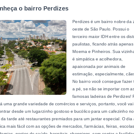
nheça o bairro Perdizes
Perdizes é um bairro nobre da
oeste de São Paulo. Possui o
terceiro maior IDH entre os dist
paulistas, ficando atrás apenas
Moema e Pinheiros. Sua vizinh
é simpática e acolhedora,
apaixonada por animais de
estimação, especialmente, cãe
No bairro você consegue fazer 
a pé, se não se importar com a
famosas ladeiras de Perdizes! 
há uma grande variedade de comércios e serviços, portanto, você vai
ntrar desde um lugarzinho gostoso e bucólico para um cafezinho no
l da tarde até restaurantes premiados para um jantar especial. O dia 
fica mais fácil com as opções de mercados, farmácias, feiras, escolas
emias, postos de saúde, hospitais, shoppings, sem contar a facilida