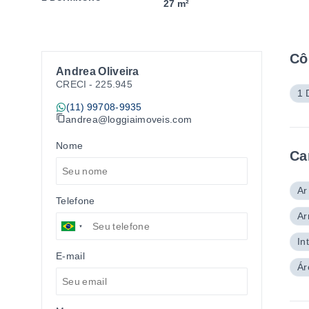
27 m²
Cô
Andrea Oliveira
CRECI -
225.945
1 
(11) 99708-9935
andrea@loggiaimoveis.com
Nome
Ca
Ar
Telefone
Ar
In
E-mail
Ár