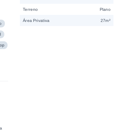
Terreno
Plano
Área Privativa
27m²
o
l
hop
na