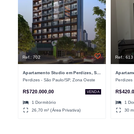
Ref.: 702
Ref.: 613
Apartamento Studio em Perdizes, São Paulo/SP
Apartame
Perdizes - São Paulo/SP, Zona Oeste
Perdizes
R$720.000,00
R$420.0
VENDA
1
Dormitório
1
Do
26,70 m² (Área Privativa)
30 m