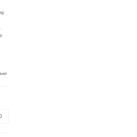
ng
à
.
do
vel.
0