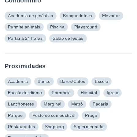
Condomínio
Academia de ginástica
Brinquedoteca
Elevador
Permite animais
Piscina
Playground
Portaria 24 horas
Salão de festas
Proximidades
Academia
Banco
Bares/Cafés
Escola
Escola de idioma
Farmácia
Hospital
Igreja
Lanchonetes
Marginal
Metrô
Padaria
Parque
Posto de combustível
Praça
Restaurantes
Shopping
Supermercado