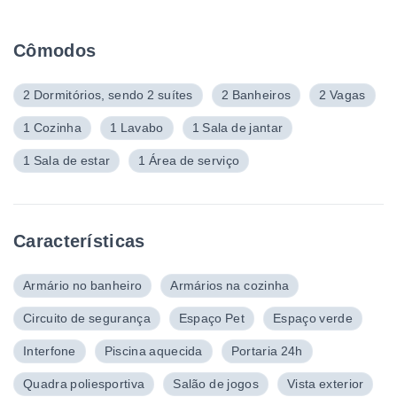
Cômodos
2 Dormitórios, sendo 2 suítes
2 Banheiros
2 Vagas
1 Cozinha
1 Lavabo
1 Sala de jantar
1 Sala de estar
1 Área de serviço
Características
Armário no banheiro
Armários na cozinha
Circuito de segurança
Espaço Pet
Espaço verde
Interfone
Piscina aquecida
Portaria 24h
Quadra poliesportiva
Salão de jogos
Vista exterior