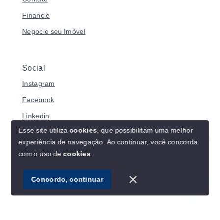
Financie
Negocie seu Imóvel
Social
Instagram
Facebook
Linkedin
Esse site utiliza
cookies
, que possibilitam uma melhor
experiência de navegação.
Ao continuar, você concorda
Olá! Estamos disponíveis para te ajudar.
com o uso de
cookies
.
© Copyright 2026 - LOGGIA IMÓVEIS - Todos os direitos
reservados
1
Concordo, continuar
SITE PARA IMOBILIARIA