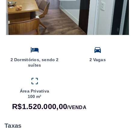
2 Dormitórios, sendo 2
2 Vagas
suítes
Área Privativa
100 m²
R$1.520.000,00
/
VENDA
Taxas