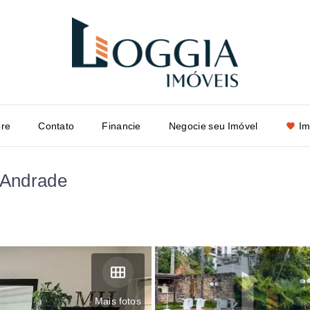
re
Contato
Financie
Negocie seu Imóvel
Im
 Andrade
Mais fotos