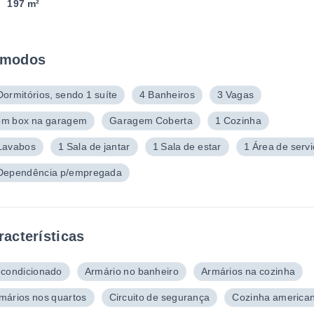
197 m²
modos
Dormitórios, sendo 1 suíte
4 Banheiros
3 Vagas
m box na garagem
Garagem Coberta
1 Cozinha
Lavabos
1 Sala de jantar
1 Sala de estar
1 Área de serv
Dependência p/empregada
racterísticas
 condicionado
Armário no banheiro
Armários na cozinha
mários nos quartos
Circuito de segurança
Cozinha america