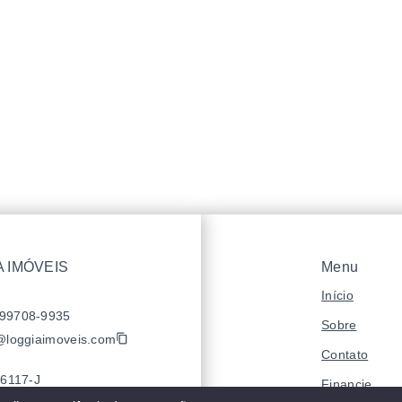
 IMÓVEIS
Menu
Início
 99708-9935
Sobre
@loggiaimoveis.com
Contato
6117-J
Financie