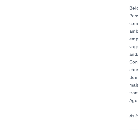
Bel
Poss
com 
ambi
empr
vag
anda
Cond
chur
Bem 
mais
tran
Age
As i