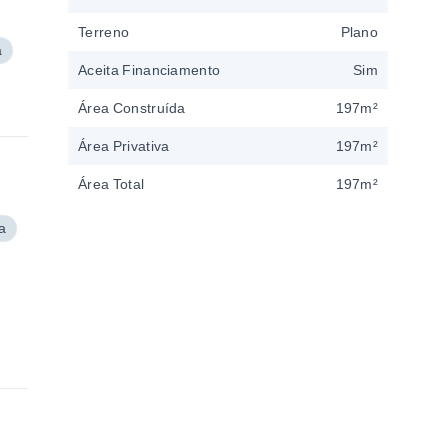
Terreno
Plano
a
Aceita Financiamento
Sim
Área Construída
197m²
Área Privativa
197m²
Área Total
197m²
a