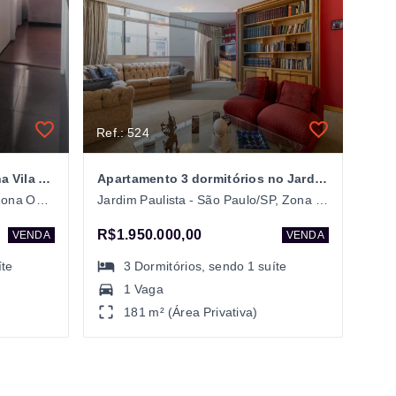
Ref.: 524
Apartamento 3 dormitórios na Vila Romana
Apartamento 3 dormitórios no Jardim Paulista
Vila Romana - São Paulo/SP, Zona Oeste
Jardim Paulista - São Paulo/SP, Zona Oeste
R$1.950.000,00
VENDA
VENDA
íte
3
Dormitórios
, sendo
1
suíte
1 Vaga
181 m² (Área Privativa)