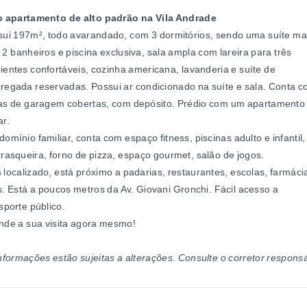
o apartamento de alto padrão na Vila Andrade
ui 197m², todo avarandado, com 3 dormitórios, sendo uma suíte ma
2 banheiros e piscina exclusiva, sala ampla com lareira para três
entes confortáveis, cozinha americana, lavanderia e suíte de
egada reservadas. Possui ar condicionado na suíte e sala. Conta c
as de garagem cobertas, com depósito. Prédio com um apartamento
r.
omínio familiar, conta com espaço fitness, piscinas adulto e infantil,
rasqueira, forno de pizza, espaço gourmet, salão de jogos.
localizado, está próximo a padarias, restaurantes, escolas, farmáci
. Está a poucos metros da Av. Giovani Gronchi. Fácil acesso a
sporte público.
nde a sua visita agora mesmo!
nformações estão sujeitas a alterações. Consulte o corretor responsá