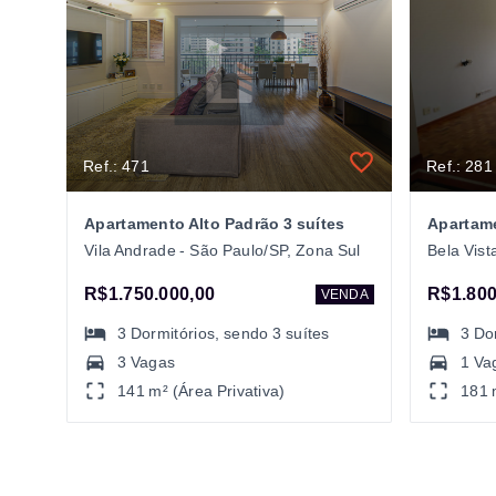
Ref.: 471
Ref.: 281
Apartamento Alto Padrão 3 suítes
Vila Andrade - São Paulo/SP, Zona Sul
Bela Vist
R$1.750.000,00
R$1.800
VENDA
3
Dormitórios
, sendo
3
suítes
3
Do
3 Vagas
1 Va
141 m² (Área Privativa)
181 