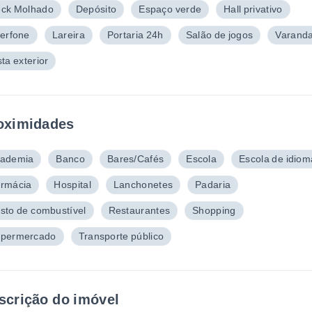
ck Molhado
Depósito
Espaço verde
Hall privativo
terfone
Lareira
Portaria 24h
Salão de jogos
Varand
sta exterior
oximidades
ademia
Banco
Bares/Cafés
Escola
Escola de idiom
rmácia
Hospital
Lanchonetes
Padaria
sto de combustível
Restaurantes
Shopping
permercado
Transporte público
scrição do imóvel