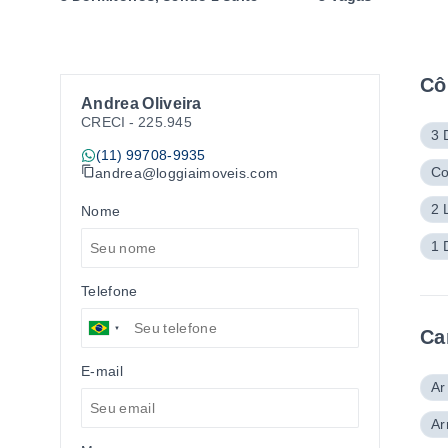
Cô
Andrea Oliveira
CRECI -
225.945
3 
(11) 99708-9935
Co
andrea@loggiaimoveis.com
2 
Nome
1 
Telefone
Ca
E-mail
Ar
Ar