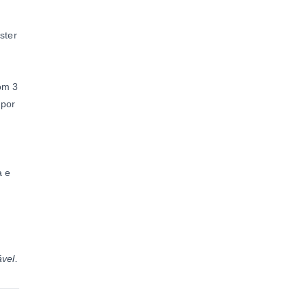
ster
om 3
 por
a e
vel.