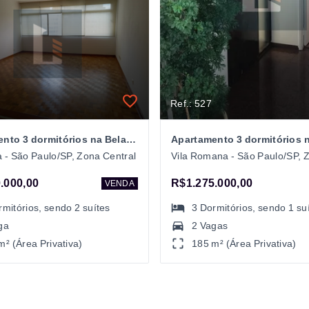
Ref.: 527
Apartamento 3 dormitórios na Bela Vista
a - São Paulo/SP, Zona Central
.000,00
R$1.275.000,00
VENDA
rmitórios
, sendo
2
suítes
3
Dormitórios
, sendo
1
su
ga
2 Vagas
m² (Área Privativa)
185 m² (Área Privativa)