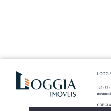
LOGGIA
(11)
contato
CRECI 4