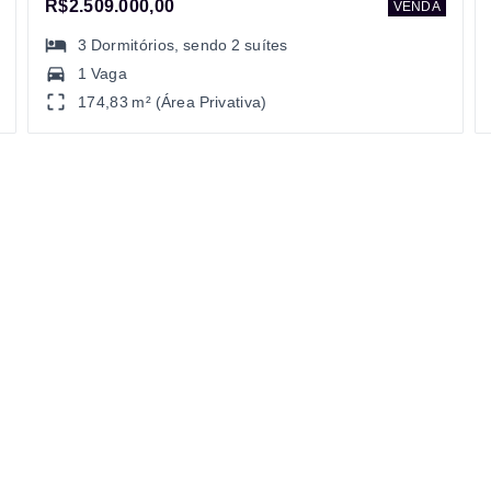
R$2.509.000,00
VENDA
3
Dormitórios
, sendo
2
suítes
1 Vaga
174,83 m² (Área Privativa)