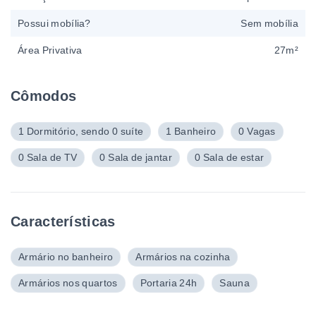
Possui mobília?
Sem mobília
Área Privativa
27m²
Cômodos
1 Dormitório, sendo 0 suíte
1 Banheiro
0 Vagas
0 Sala de TV
0 Sala de jantar
0 Sala de estar
Características
Armário no banheiro
Armários na cozinha
Armários nos quartos
Portaria 24h
Sauna